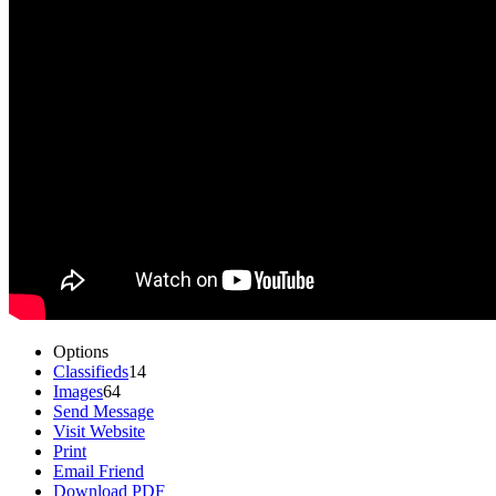
Options
Classifieds
14
Images
64
Send Message
Visit Website
Print
Email Friend
Download PDF