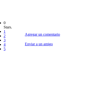
0
Stars.
1
Agregar un comentario
2
3
Enviar a un amigo
4
5