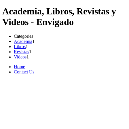
Academia, Libros, Revistas y
Videos - Envigado
Categories
Academia
1
Libros
1
Revistas
1
Videos
1
Home
Contact Us