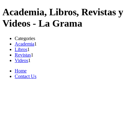
Academia, Libros, Revistas y
Videos - La Grama
Categories
Academia
1
Libros
1
Revistas
1
Videos
1
Home
Contact Us