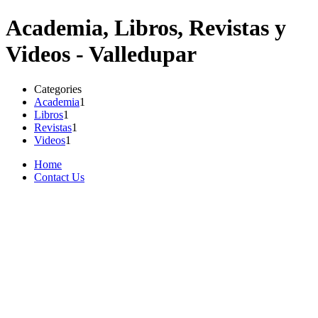
Academia, Libros, Revistas y
Videos - Valledupar
Categories
Academia
1
Libros
1
Revistas
1
Videos
1
Home
Contact Us