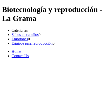
Biotecnología y reproducción -
La Grama
Categories
Saltos de caballos
0
Embriones
0
Equipos para reproducción
0
Home
Contact Us