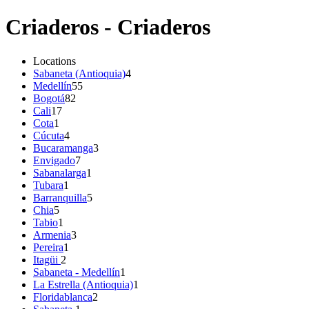
Criaderos - Criaderos
Locations
Sabaneta (Antioquia)
4
Medellín
55
Bogotá
82
Cali
17
Cota
1
Cúcuta
4
Bucaramanga
3
Envigado
7
Sabanalarga
1
Tubara
1
Barranquilla
5
Chia
5
Tabio
1
Armenia
3
Pereira
1
Itagüi
2
Sabaneta - Medellín
1
La Estrella (Antioquia)
1
Floridablanca
2