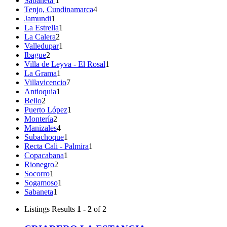
Sabaneta
1
Tenjo, Cundinamarca
4
Jamundi
1
La Estrella
1
La Calera
2
Valledupar
1
Ibague
2
Villa de Leyva - El Rosal
1
La Grama
1
Villavicencio
7
Antioquia
1
Bello
2
Puerto López
1
Montería
2
Manizales
4
Subachoque
1
Recta Cali - Palmira
1
Copacabana
1
Rionegro
2
Socorro
1
Sogamoso
1
Sabaneta
1
Listings
Results
1 - 2
of 2