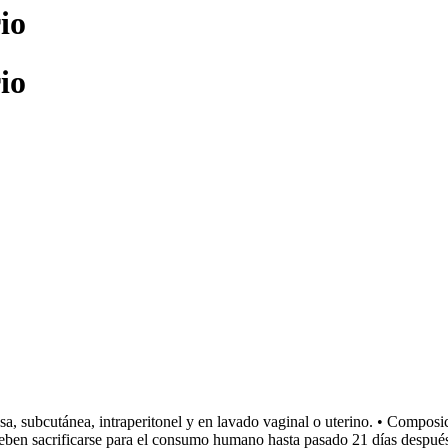
io
io
sa, subcutánea, intraperitonel y en lavado vaginal o uterino. • Compos
deben sacrificarse para el consumo humano hasta pasado 21 días después 