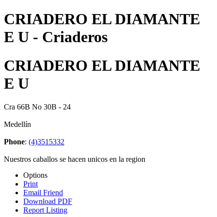
CRIADERO EL DIAMANTE
E U - Criaderos
CRIADERO EL DIAMANTE
E U
Cra 66B No 30B - 24
Medellín
Phone
:
(4)3515332
Nuestros caballos se hacen unicos en la region
Options
Print
Email Friend
Download PDF
Report Listing