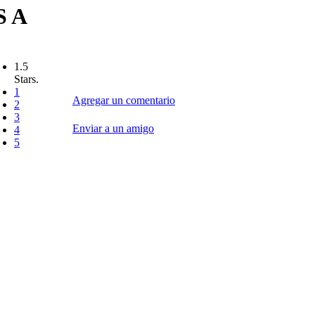
S A
1.5
Stars.
1
Agregar un comentario
2
3
Enviar a un amigo
4
5