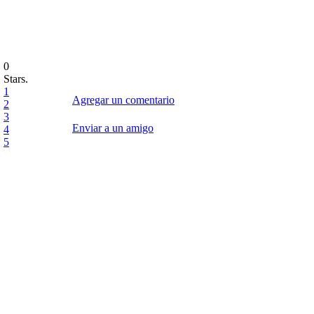
0
Stars.
1
Agregar un comentario
2
3
Enviar a un amigo
4
5