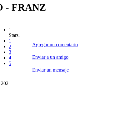
 - FRANZ
1
Stars.
1
Agregar un comentario
2
3
Enviar a un amigo
4
5
Enviar un mensaje
 202