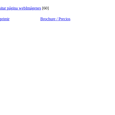
sitar página web
Imágenes
[60]
primir
Brochure / Precios