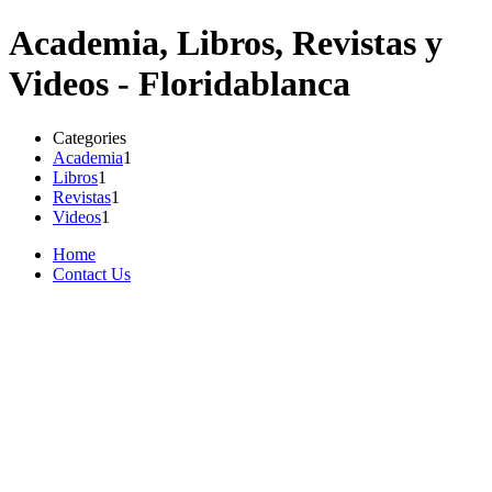
Academia, Libros, Revistas y
Videos - Floridablanca
Categories
Academia
1
Libros
1
Revistas
1
Videos
1
Home
Contact Us