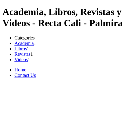
Academia, Libros, Revistas y
Videos - Recta Cali - Palmira
Categories
Academia
1
Libros
1
Revistas
1
Videos
1
Home
Contact Us