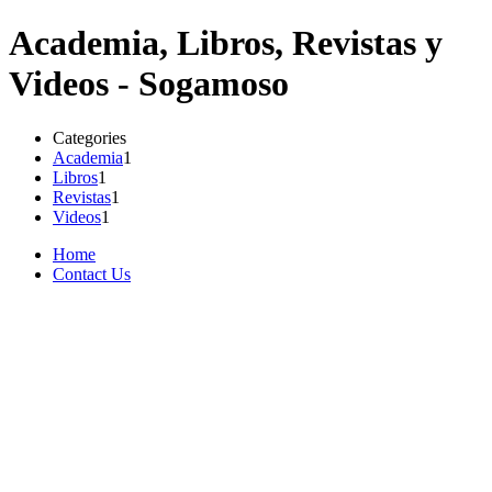
Academia, Libros, Revistas y
Videos - Sogamoso
Categories
Academia
1
Libros
1
Revistas
1
Videos
1
Home
Contact Us