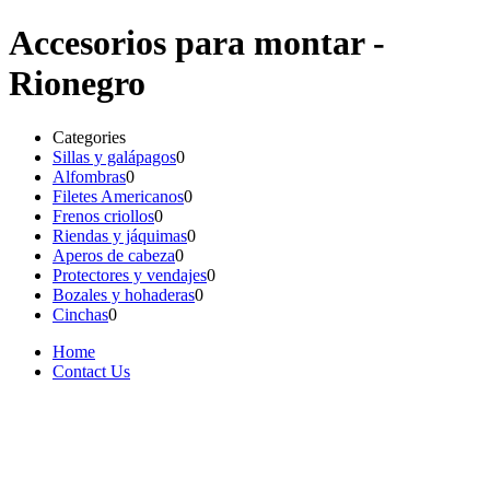
Accesorios para montar -
Rionegro
Categories
Sillas y galápagos
0
Alfombras
0
Filetes Americanos
0
Frenos criollos
0
Riendas y jáquimas
0
Aperos de cabeza
0
Protectores y vendajes
0
Bozales y hohaderas
0
Cinchas
0
Home
Contact Us