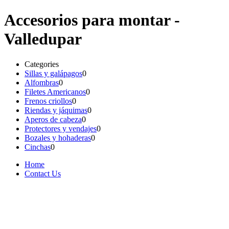
Accesorios para montar -
Valledupar
Categories
Sillas y galápagos
0
Alfombras
0
Filetes Americanos
0
Frenos criollos
0
Riendas y jáquimas
0
Aperos de cabeza
0
Protectores y vendajes
0
Bozales y hohaderas
0
Cinchas
0
Home
Contact Us