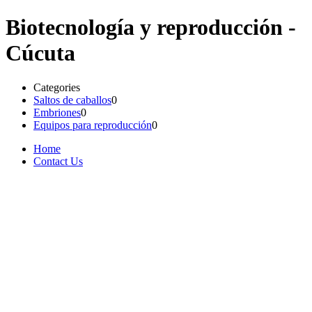
Biotecnología y reproducción -
Cúcuta
Categories
Saltos de caballos
0
Embriones
0
Equipos para reproducción
0
Home
Contact Us