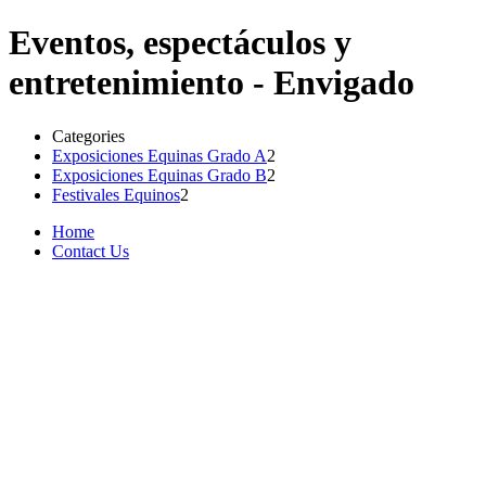
Eventos, espectáculos y
entretenimiento - Envigado
Categories
Exposiciones Equinas Grado A
2
Exposiciones Equinas Grado B
2
Festivales Equinos
2
Home
Contact Us