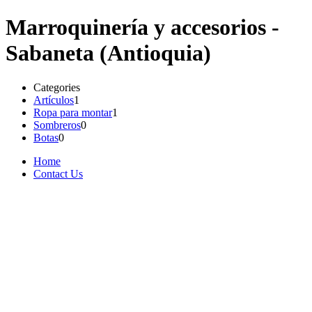
Marroquinería y accesorios -
Sabaneta (Antioquia)
Categories
Artículos
1
Ropa para montar
1
Sombreros
0
Botas
0
Home
Contact Us