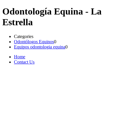
Odontología Equina - La
Estrella
Categories
Odontólogos Equinos
0
Equipos odontologia equina
0
Home
Contact Us