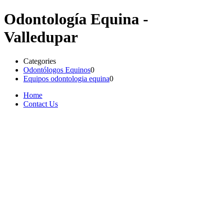
Odontología Equina -
Valledupar
Categories
Odontólogos Equinos
0
Equipos odontologia equina
0
Home
Contact Us