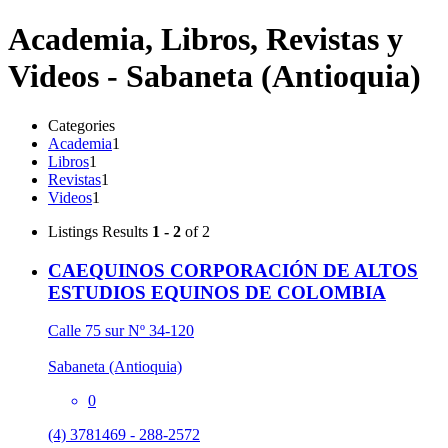
Academia, Libros, Revistas y
Videos - Sabaneta (Antioquia)
Categories
Academia
1
Libros
1
Revistas
1
Videos
1
Listings
Results
1 - 2
of 2
CAEQUINOS CORPORACIÓN DE ALTOS
ESTUDIOS EQUINOS DE COLOMBIA
Calle 75 sur Nº 34-120
Sabaneta (Antioquia)
0
(4) 3781469 - 288-2572