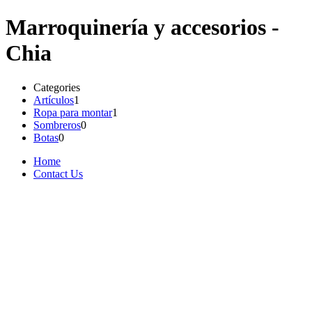
Marroquinería y accesorios -
Chia
Categories
Artículos
1
Ropa para montar
1
Sombreros
0
Botas
0
Home
Contact Us