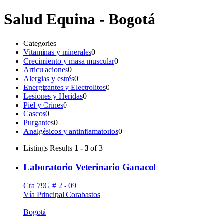
Salud Equina - Bogotá
Categories
Vitaminas y minerales
0
Crecimiento y masa muscular
0
Articulaciones
0
Alergias y estrés
0
Energizantes y Electrolitos
0
Lesiones y Heridas
0
Piel y Crines
0
Cascos
0
Purgantes
0
Analgésicos y antinflamatorios
0
Listings
Results
1 - 3
of 3
Laboratorio Veterinario Ganacol
Cra 79G # 2 - 09
Vía Principal Corabastos
Bogotá