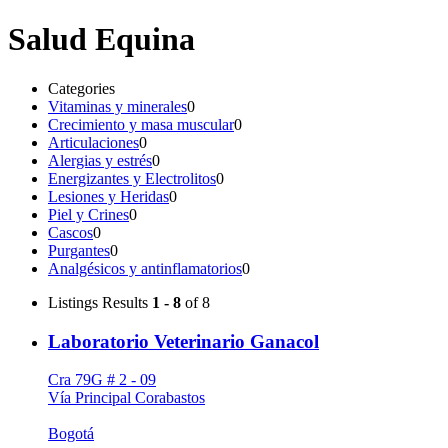
Salud Equina
Categories
Vitaminas y minerales
0
Crecimiento y masa muscular
0
Articulaciones
0
Alergias y estrés
0
Energizantes y Electrolitos
0
Lesiones y Heridas
0
Piel y Crines
0
Cascos
0
Purgantes
0
Analgésicos y antinflamatorios
0
Listings
Results
1 - 8
of 8
Laboratorio Veterinario Ganacol
Cra 79G # 2 - 09
Vía Principal Corabastos
Bogotá