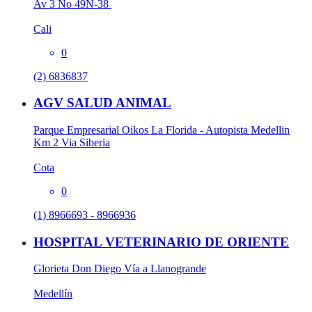
Av 3 No 49N-38
Cali
0
(2) 6836837
AGV SALUD ANIMAL
Parque Empresarial Oikos La Florida - Autopista Medellin
Km 2 Via Siberia
Cota
0
(1) 8966693 - 8966936
HOSPITAL VETERINARIO DE ORIENTE
Glorieta Don Diego Vía a Llanogrande
Medellín