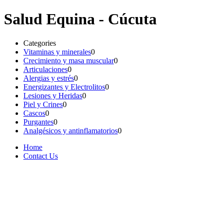
Salud Equina - Cúcuta
Categories
Vitaminas y minerales
0
Crecimiento y masa muscular
0
Articulaciones
0
Alergias y estrés
0
Energizantes y Electrolitos
0
Lesiones y Heridas
0
Piel y Crines
0
Cascos
0
Purgantes
0
Analgésicos y antinflamatorios
0
Home
Contact Us