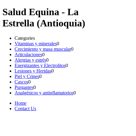
Salud Equina - La
Estrella (Antioquia)
Categories
Vitaminas y minerales
0
Crecimiento y masa muscular
0
Articulaciones
0
Alergias y estrés
0
Energizantes y Electrolitos
0
Lesiones y Heridas
0
Piel y Crines
0
Cascos
0
Purgantes
0
Analgésicos y antinflamatorios
0
Home
Contact Us