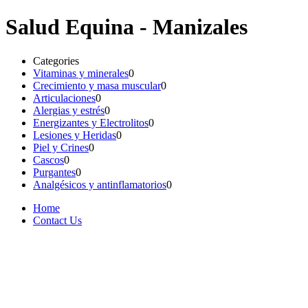
Salud Equina - Manizales
Categories
Vitaminas y minerales
0
Crecimiento y masa muscular
0
Articulaciones
0
Alergias y estrés
0
Energizantes y Electrolitos
0
Lesiones y Heridas
0
Piel y Crines
0
Cascos
0
Purgantes
0
Analgésicos y antinflamatorios
0
Home
Contact Us