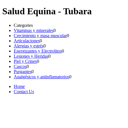
Salud Equina - Tubara
Categories
Vitaminas y minerales
0
Crecimiento y masa muscular
0
Articulaciones
0
Alergias y estrés
0
Energizantes y Electrolitos
0
Lesiones y Heridas
0
Piel y Crines
0
Cascos
0
Purgantes
0
Analgésicos y antinflamatorios
0
Home
Contact Us