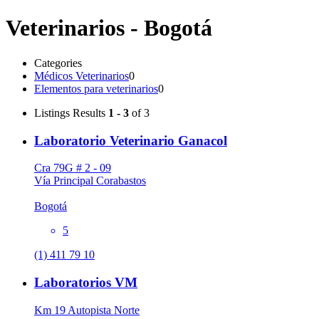
Veterinarios - Bogotá
Categories
Médicos Veterinarios
0
Elementos para veterinarios
0
Listings
Results
1 - 3
of 3
Laboratorio Veterinario Ganacol
Cra 79G # 2 - 09
Vía Principal Corabastos
Bogotá
5
(1) 411 79 10
Laboratorios VM
Km 19 Autopista Norte