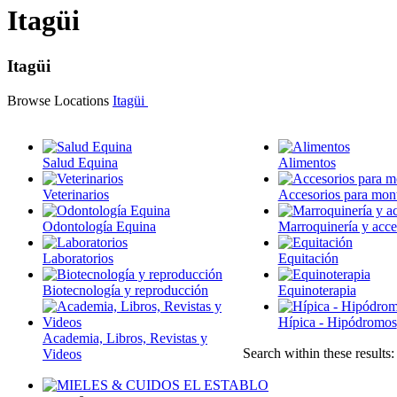
Itagüi
Itagüi
Browse Locations
Itagüi
Salud Equina
Alimentos
Veterinarios
Accesorios para mon
Odontología Equina
Marroquinería y acce
Laboratorios
Equitación
Biotecnología y reproducción
Equinoterapia
Hípica - Hipódromos
Academia, Libros, Revistas y
Search within these results
Videos