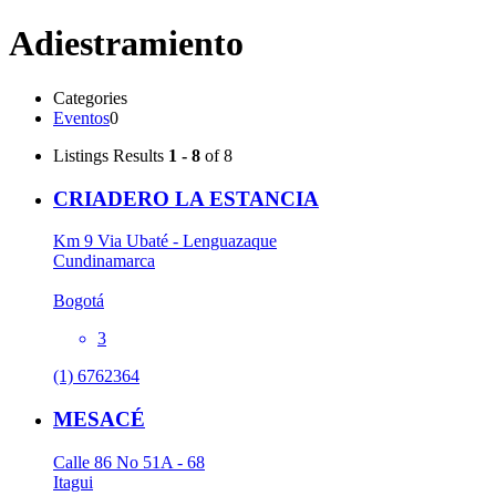
Adiestramiento
Categories
Eventos
0
Listings
Results
1 - 8
of 8
CRIADERO LA ESTANCIA
Km 9 Via Ubaté - Lenguazaque
Cundinamarca
Bogotá
3
(1) 6762364
MESACÉ
Calle 86 No 51A - 68
Itagui