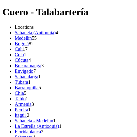
Cuero - Talabartería
Locations
Sabaneta (Antioquia)
4
Medellín
55
Bogotá
82
Cali
17
Cota
1
Cúcuta
4
Bucaramanga
3
Envigado
7
Sabanalarga
1
Tubara
1
Barranquilla
5
Chia
5
Tabio
1
Armenia
3
Pereira
1
Itagüi
2
Sabaneta - Medellín
1
La Estrella (Antioquia)
1
Floridablanca
2