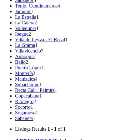
Sabaneta
1
Tenjo, Cundinamarca
4
Jamundi
1
La Estrella
1
La Calera
2
Valledupar
1
Ibague
2
Villa de Leyva - El Rosal
1
La Grama
1
Villavicencio
7
Antioquia
1
Bello
2
Puerto López
1
Montería
2
Manizales
4
Subachoque
1
Recta Cali - Palmira
1
Copacabana
1
Rionegro
2
Socorro
1
Sogamoso
1
Sabaneta
1
Listings
Results
1 - 1
of 1