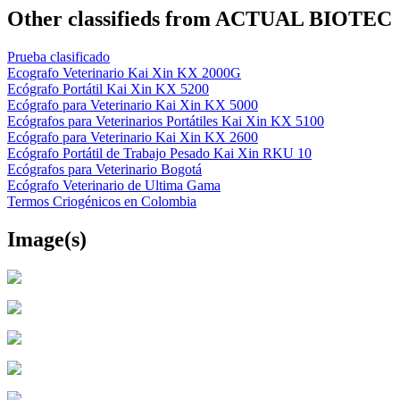
Other classifieds from ACTUAL BIOTEC
Prueba clasificado
Ecografo Veterinario Kai Xin KX 2000G
Ecógrafo Portátil Kai Xin KX 5200
Ecógrafo para Veterinario Kai Xin KX 5000
Ecógrafos para Veterinarios Portátiles Kai Xin KX 5100
Ecógrafo para Veterinario Kai Xin KX 2600
Ecógrafo Portátil de Trabajo Pesado Kai Xin RKU 10
Ecógrafos para Veterinario Bogotá
Ecógrafo Veterinario de Ultima Gama
Termos Criogénicos en Colombia
Image(s)