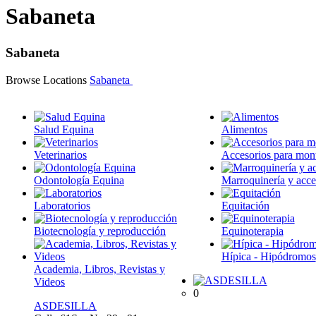
Sabaneta
Sabaneta
Browse Locations
Sabaneta
Salud Equina
Alimentos
Veterinarios
Accesorios para mon
Odontología Equina
Marroquinería y acce
Laboratorios
Equitación
Biotecnología y reproducción
Equinoterapia
Hípica - Hipódromos
Academia, Libros, Revistas y
Videos
0
ASDESILLA