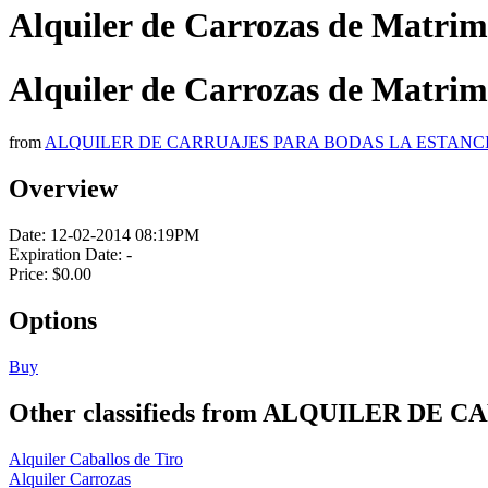
Alquiler de Carrozas de Matri
Alquiler de Carrozas de Matri
from
ALQUILER DE CARRUAJES PARA BODAS LA ESTANC
Overview
Date:
12-02-2014 08:19PM
Expiration Date:
-
Price:
$0.00
Options
Buy
Other classifieds from ALQUILER D
Alquiler Caballos de Tiro
Alquiler Carrozas