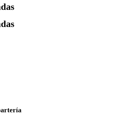
adas
adas
artería