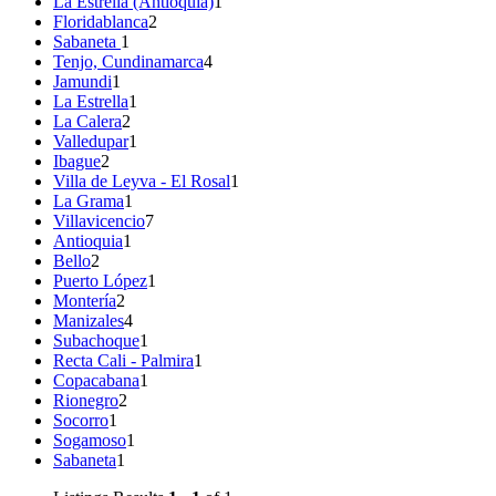
La Estrella (Antioquia)
1
Floridablanca
2
Sabaneta
1
Tenjo, Cundinamarca
4
Jamundi
1
La Estrella
1
La Calera
2
Valledupar
1
Ibague
2
Villa de Leyva - El Rosal
1
La Grama
1
Villavicencio
7
Antioquia
1
Bello
2
Puerto López
1
Montería
2
Manizales
4
Subachoque
1
Recta Cali - Palmira
1
Copacabana
1
Rionegro
2
Socorro
1
Sogamoso
1
Sabaneta
1