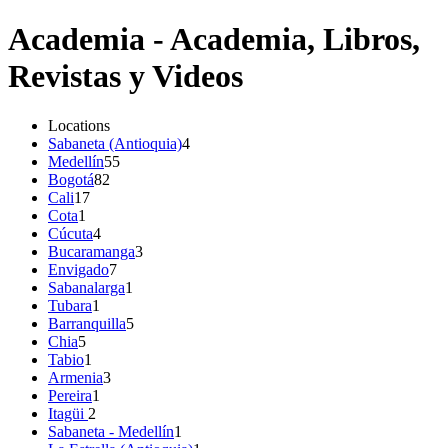
Academia - Academia, Libros,
Revistas y Videos
Locations
Sabaneta (Antioquia)
4
Medellín
55
Bogotá
82
Cali
17
Cota
1
Cúcuta
4
Bucaramanga
3
Envigado
7
Sabanalarga
1
Tubara
1
Barranquilla
5
Chia
5
Tabio
1
Armenia
3
Pereira
1
Itagüi
2
Sabaneta - Medellín
1