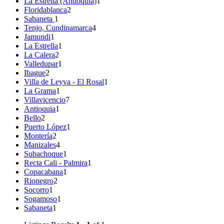
La Estrella (Antioquia)
1
Floridablanca
2
Sabaneta
1
Tenjo, Cundinamarca
4
Jamundi
1
La Estrella
1
La Calera
2
Valledupar
1
Ibague
2
Villa de Leyva - El Rosal
1
La Grama
1
Villavicencio
7
Antioquia
1
Bello
2
Puerto López
1
Montería
2
Manizales
4
Subachoque
1
Recta Cali - Palmira
1
Copacabana
1
Rionegro
2
Socorro
1
Sogamoso
1
Sabaneta
1