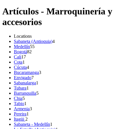
Artículos - Marroquinería y
accesorios
Locations
Sabaneta (Antioquia)
4
Medellín
55
Bogotá
82
Cali
17
Cota
1
Cúcuta
4
Bucaramanga
3
Envigado
7
Sabanalarga
1
Tubara
1
Barranquilla
5
Chia
5
Tabio
1
Armenia
3
Pereira
1
Itagüi
2
Sabaneta - Medellín
1